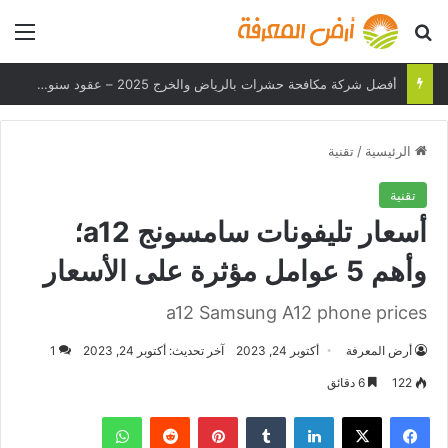
بحث عن
الق
هل يمكن لهاتفك تحمل درجات الحرارة القصوى؟
الرئيسية
/
تقنية
تقنية
أسعار تليفونات سامسونج a12؛
وأهم 5 عوامل مؤثرة على الأسعار
a12 Samsung A12 phone prices
أرض المعرفة
أكتوبر 24, 2023
آخر تحديث: أكتوبر 24, 2023
1
122
6 دقائق
فيسبوك
‫X
لينكدإن
بينتيريست
واتساب