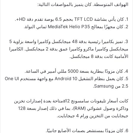
الهواتف المتوسطة. كان يتميز بالمواصفات التالية:
1. كان يأتي بشاشة TFT LCD بحجم 6.5 بوصة تقدم دقة HD+.
2. كان مجهزًا بمعالج MediaTek Helio P35 ثماني النواة.
3. تميز بكاميرا رئيسية بدقة 48 ميجابكسل وكاميرا واسعة بزاوية 5
ميجابكسل وكاميرا ماكرو وكاميرا عمق بدقة 2 ميجابكسل. الكاميرا
الأمامية كانت بدقة 8 ميجابكسل.
4. كان مزودًا ببطارية بسعة 5000 مللي أمبير في الساعة.
5. كان يعمل بنظام التشغيل Android 10 مع واجهة مستخدم One UI
2.5 من Samsung.
كانت أسعار تليفونات سامسونج a12متاحة بعدة إصدارات تخزين
وذاكرة وصول عشوائي (RAM)، بما في ذلك إصدار بسعة 128
جيجابايت من التخزين ورام 4 جيجابايت.
6. كان مزودًا بمستشعر بصمات الأصابع جانبيًا.