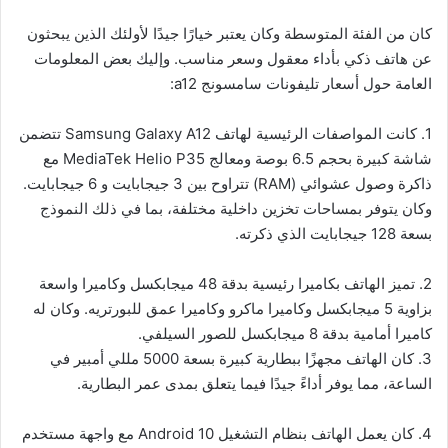
كان من الفئة المتوسطة وكان يعتبر خيارًا جيدًا لأولئك الذين يبحثون
عن هاتف ذكي بأداء معقول وسعر مناسب. وإليك بعض المعلومات
العامة حول أسعار تليفونات سامسونج a12:
1. كانت المواصفات الرئيسية لهاتف Samsung Galaxy A12 تتضمن
شاشة كبيرة بحجم 6.5 بوصة ومعالج MediaTek Helio P35 مع
ذاكرة وصول عشوائي (RAM) تتراوح بين 3 جيجابايت و 6 جيجابايت.
وكان يتوفر بمساحات تخزين داخلية مختلفة، بما في ذلك النموذج
بسعة 128 جيجابايت الذي ذكرته.
2. تميز الهاتف بكاميرا رئيسية بدقة 48 ميجابكسل وكاميرا واسعة
بزاوية 5 ميجابكسل وكاميرا ماكرو وكاميرا عمق للبورتريه. وكان له
كاميرا أمامية بدقة 8 ميجابكسل للصور السيلفي.
3. كان الهاتف مجهزًا ببطارية كبيرة بسعة 5000 مللي أمبير في
الساعة، مما يوفر أداءً جيدًا فيما يتعلق بمدى عمر البطارية.
4. كان يعمل الهاتف بنظام التشغيل Android 10 مع واجهة مستخدم