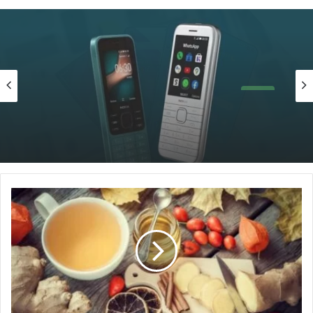
تقنية
سبتمبر 5, 2023
موبايل زراير سامسونج؛ وأبرز 9 صفات له
اعشاب
للرشح
للاطفال؛
أشهر
8
أعشاب
معالجة
للزكام