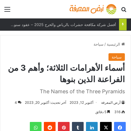
بحث عن
الق
هل يمكن لهاتفك تحمل درجات الحرارة القصوى؟
الرئيسية
/
سياحة
سياحة
أسماء الأهرامات الثلاثة؛ وأهم 3 من
الفراعنة الذين بنوها
The Names of the Three Pyramids
أرض المعرفة
أكتوبر 12, 2023
آخر تحديث: أكتوبر 20, 2023
4
316
5 دقائق
فيسبوك
‫X
لينكدإن
بينتيريست
واتساب