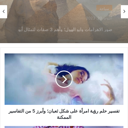
سياحة
أكتوبر 7, 2023
شكل الاهرامات وابو الهول؛ وأهم 5 صفات لهما
تفسير
حلم
رؤية
امرأة
على
شكل
ثعبان؛
وأبرز
5
من
تفسير حلم رؤية امرأة على شكل ثعبان؛ وأبرز 5 من التفاسير
التفاسير
الممكنة
الممكنة