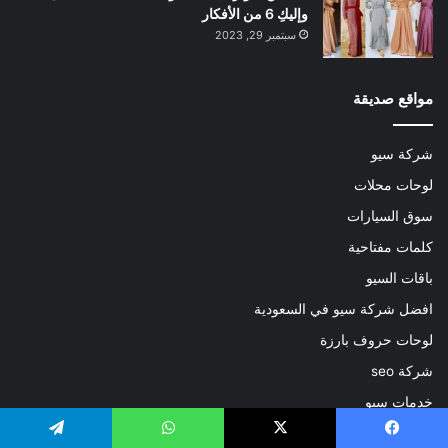
وإليكِ 6 من الأفكار
سبتمبر 29, 2023
مواقع صديقة
شركة سيو
لوحات محلات
سوق السيارات
كلمات مفتاحية
باقات السيو
افضل شركة سيو في السعودية
لوحات حروف بارزة
شركة seo
خدمات سيو
متخصص سيو
يسبوك
‫X
واتساب
تيلقرام