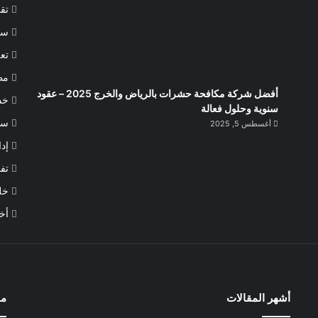
تقن
سي
تعل
مط
أفضل شركة مكافحة حشرات بالرياض والخرج 2025 – عقود
خد
سنوية وحلول فعالة
سي
أغسطس 5, 2025
إدا
تف
خل
أخب
أشهر المقالات
مو