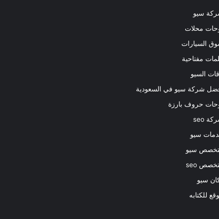
كة سيو
حات محلات
ق السيارات
مات مفتاحية
قات السيو
ضل شركة سيو في السعودية
حات حروف بارزة
كة seo
مات سيو
خصص سيو
خصص seo
ان سيو
قع للكتابه