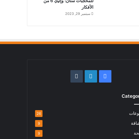
للمحجبات ستان؛ وإليكِ 6 من
الأفكار
سبتمبر 29, 2023
فيسبوك
لينكدإن
Catego
وعات
26
اقة
9
ة
9