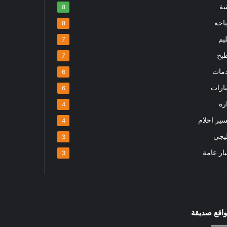
ية
8
احة
8
يم
7
بخ
7
مات
6
ارات
6
رة
4
سير احلام
4
يجي
3
ار عامة
3
اقع صديقة