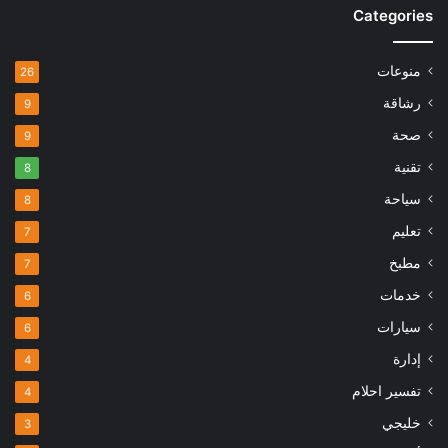
Categories
منوعات
26
رشاقة
9
صحة
9
تقنية
8
سياحة
8
تعليم
7
مطبخ
7
خدمات
6
سيارات
6
إدارة
4
تفسير احلام
4
خليجي
3