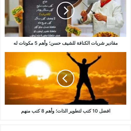
للشيف
حسن؛
وأهم
5
مكونات
له
مقادير شربات الكنافة للشيف حسن؛ وأهم 5 مكونات له
افضل
10
كتب
لتطوير
الذات؛
وأهم
8
كتب
منهم
افضل 10 كتب لتطوير الذات؛ وأهم 8 كتب منهم