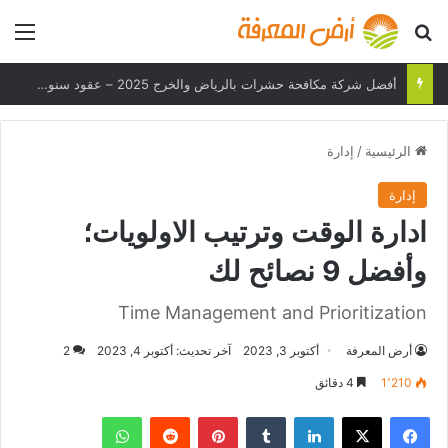
بحث عن
الق
هل يمكن لهاتفك تحمل درجات الحرارة القصوى؟
الرئيسية
/
إدارة
إدارة
ادارة الوقت وترتيب الاولويات؛
وأفضل 9 نصائح لك
Time Management and Prioritization
أرض المعرفة
أكتوبر 3, 2023
آخر تحديث: أكتوبر 4, 2023
2
1٬210
4 دقائق
فيسبوك
‫X
لينكدإن
بينتيريست
واتساب