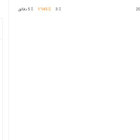
3
1٬145
5 دقائق