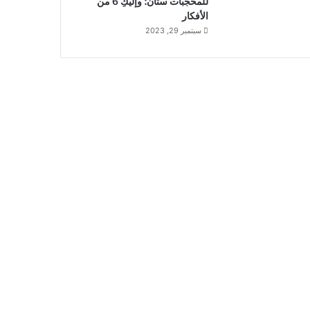
للمحجبات ستان؛ وإليكِ 6 من
الأفكار
سبتمبر 29, 2023