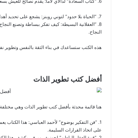
6. “كتاب السعادة” لدالاي لاما: يقدم نصائح للعيش بسعادة وتحسين العلاقات الشخصية.
7. “الحياة بلا حدود” لتوني روبنز: يشجع على تحديد أهداف واضحة وتطوير استراتيجيات لتحقيقها.
8. “العقلانية البسيطة: كيف تفكر ببساطة وتصنع النج
النجاح.
هذه الكتب ستساعدك في بناء الثقة بالنفس وتطوير نفسك بشكل عام بجانب
أفضل كتب تطوير الذات
هنا قائمة محدثة بأفضل كتب تطوير الذات وهي مختلفة قليلا عن افضل 0
1. “فن التفكير بوضوح” لأحمد العباسي: هذا الكتاب ي
على اتخاذ القرارات السليمة.
2. “قوة العقل الباطن” لجوزيف ميرفي يكشف هذا الكت