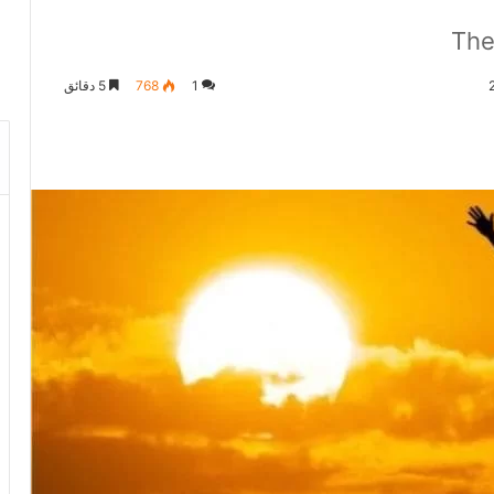
The
1
768
5 دقائق