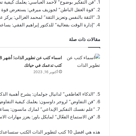
1. “فن التفكير بوضوح” لأحمد العباسي: يعلمك كيفية تطوير مهارات التفكير النقدي.
2. “قوة العقل الباطن” لجوزيف ميرفي: يستعرض قوة العقل الباطن وكيفية استغلالها لتحقيق الأهداف.
3. “الثقة بالنفس وتعزيز الثقة” لمحمد الغزالي: يركز على بناء الثقة بالنفس لتحقيق النجاح.
4. “إدارة الوقت بفعالية” للدكتور إبراهيم الفقي: يساعد في تحسين إدارة الوقت وزيادة الإنتاجية.
مقالات ذات صلة
اسماء كتب عن تطوير الذات؛ أ
كتب تدعمك في حياتك
أكتوبر 16, 2023
5. “الذكاء العاطفي” لدانيال جولمان: يشرح أهمية الذكاء العاطفي في حياة الإنسان.
6. “فن التفاوض” لروجر داوسون: يعلمك كيفية التفاوض بنجاح في مختلف المجالات.
7. “علم نفسك التفكير الإبداعي” لمارك مانسون: يساعد في تنشيط
8. “فن الاستماع الفعّال” لمايكل باور: يعزز مهارات الاستماع الفعال.
هذه هي افضل 10 كتب لتطوير الذات الكتب ستساعدك في تطوير نفسك وتحقيق النجاح في حياتك الشخصية والمهنية.