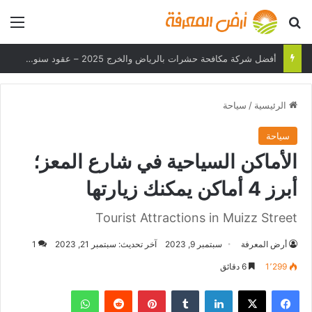
بحث عن
الق
هل يمكن لهاتفك تحمل درجات الحرارة القصوى؟
الرئيسية
/
سياحة
سياحة
الأماكن السياحية في شارع المعز؛
أبرز 4 أماكن يمكنك زيارتها
Tourist Attractions in Muizz Street
أرض المعرفة
سبتمبر 9, 2023
آخر تحديث: سبتمبر 21, 2023
1
1٬299
6 دقائق
فيسبوك
‫X
لينكدإن
بينتيريست
واتساب