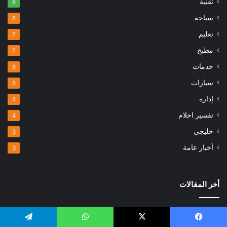
تقنية
8
سياحة
8
تعليم
7
مطبخ
7
خدمات
6
سيارات
6
إدارة
4
تفسير احلام
4
خليجي
3
أخبار عامة
3
أخر المقالات
إدارة مخاطر التداول في الأطر الزمنية القصيرة
فبراير 18, 2026
يسبوك
‫X
واتساب
تيلقرام