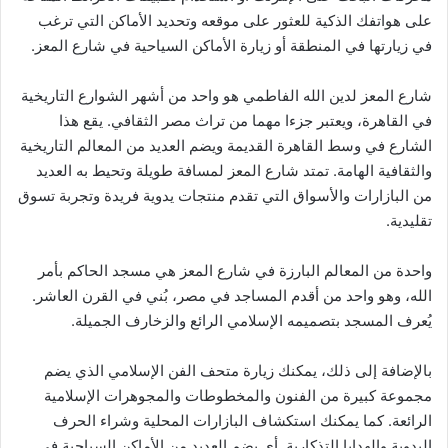
على هواتفك الذكية للعثور على موقعه وتحديد الأماكن التي ترغب
في زيارتها في المنطقة أو زيارة الأماكن السياحية في شارع المعز.
شارع المعز لدين الله الفاطمي هو واحد من أشهر الشوارع التاريخية
في القاهرة، ويعتبر جزءا مهما من تراث مصر الثقافي. يقع هذا
الشارع في وسط القاهرة القديمة ويضم العديد من المعالم التاريخية
والثقافية الهامة. تمتد شارع المعز لمسافة طويلة وتحيط به العديد
من البازارات والأسواق التي تقدم منتجات يدوية فريدة وتجربة تسوق
تقليدية.
واحدة من المعالم البارزة في شارع المعز هي مسجد الحاكم بأمر
الله، وهو واحد من أقدم المساجد في مصر، بُني في القرن العاشر.
يُعرف المسجد بتصميمه الإسلامي الرائع والزخارف الجميلة.
بالإضافة إلى ذلك، يمكنك زيارة متحف الفن الإسلامي الذي يضم
مجموعة كبيرة من الفنون والمخطوطات والمجوهرات الإسلامية
الرائعة. كما يمكنك استكشاف البازارات المحلية وشراء الحرف
اليدوية والهدايا التذكارية. أي يضم العديد من الأماكن السياحية في