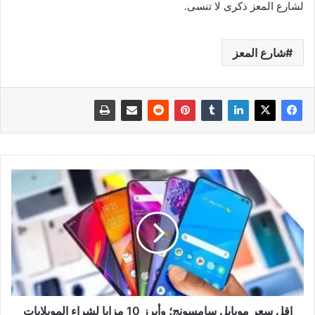
لشارع المعز ذكرى لا تنسى.
شارع المعز
اقل
سعر
موبايل
سامسونج؛
وأبرز
10
مزايا
لشراء
الموبلايات
الرخيصة
اقل سعر موبايل سامسونج؛ وأبرز 10 مزايا لشراء الموبلايات