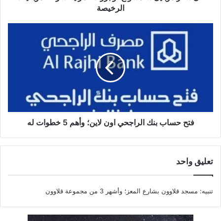
الرخيصة
فتح
حساب
بنك
الراجحي
اون
لاين؛
وأهم
5
خطوات
له
فتح حساب بنك الراجحي اون لاين؛ وأهم 5 خطوات له
تعليق واحد
تنبيه:
مسجد قلاوون بشارع المعز؛ وأشهر 3 من مجموعة قلاوون