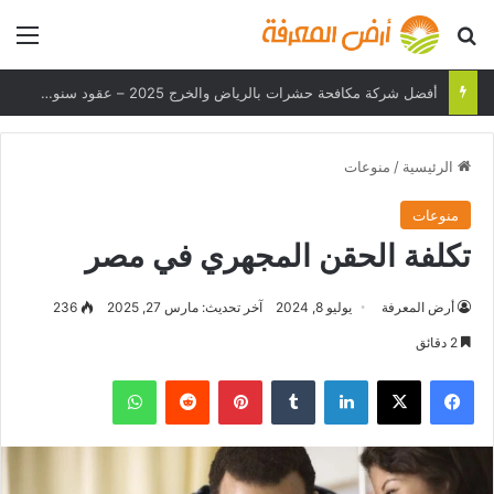
بحث عن
الق
أفضل شركة مكافحة حشرات بالرياض والخرج 2025 – عقود سنوية وحلول فعالة
الرئيسية
/
منوعات
منوعات
تكلفة الحقن المجهري في مصر
أرض المعرفة
يوليو 8, 2024
آخر تحديث: مارس 27, 2025
236
2 دقائق
فيسبوك
‫X
لينكدإن
بينتيريست
واتساب