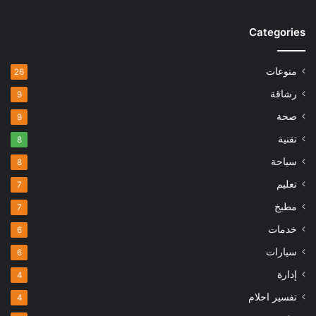
Categories
منوعات
26
رشاقة
9
صحة
9
تقنية
8
سياحة
8
تعليم
7
مطبخ
7
خدمات
6
سيارات
6
إدارة
4
تفسير احلام
4