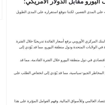
اليورو مقابل الدولار الأمريكي:
 على المدى القصير، لكننا نتوقع استقراره على المدى الطويل
بنك المركزي الأوروبي برفع أسعار الفائدة تدريجيًا خلال الفترة
ة في الولايات المتحدة ودول منطقة اليورو، مما قد يُؤدي إلى
أفضل كتب تطوير الذات للمراهقين؛ أشهر 5
كتب عليك قراءتها
اقتصادي في دول منطقة اليورو خلال الفترة القادمة، مما قد
 المخاطر الجيو-سياسية، مما قد يُؤدي إلى انخفاض الطلب على
أغاني التسعينات رحلة عبر عقد من التحول
الموسيقي
علاج الزكام وانسداد الانف للاطفال؛ أهم 8
نصائح لعلاج الزكام
لاقتصاد العالمي وللأسواق المالية. وفهم العوامل المؤثرة على هذا