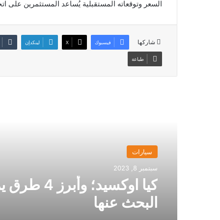
السعر وتوقعاته المستقبلية يُساعد المستثمرين على ات
شاركها
فيسبوك
‫X
لينكدإن
طباعة
أقرأ التالي
سيارات
سبتمبر 8, 2023
كيا اوكسيد؛ وأبرز
البحث عنها