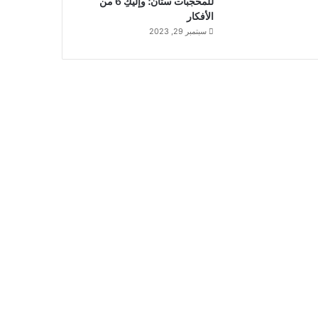
للمحجبات ستان؛ وإليكِ 6 من
الأفكار
سبتمبر 29, 2023