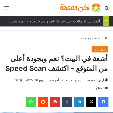
بحث عن
الق
أفضل شركة مكافحة حشرات بالرياض والخرج 2025 – عقود سنوية وحلول فعالة
الرئيسية
/
منوعات
منوعات
أشعة في البيت؟ نعم وبجودة أعلى
من المتوقع – اكتشف Speed Scan
أرض المعرفة
يونيو 26, 2025
آخر تحديث: يونيو 26, 2025
32
3 دقائق
فيسبوك
‫X
لينكدإن
بينتيريست
واتساب