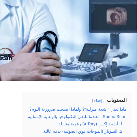
المحتويات
إخفاء
ماذا تعني “أشعة منزلية”؟ ولماذا أصبحت ضرورية اليوم؟
Speed Scan… عندما تلتقي التكنولوجيا بالرعاية الإنسانية
1. أشعة إكس (X-Ray) رقمية متنقلة
2. السونار (الموجات فوق الصوتية) بدقة عالية