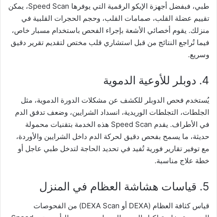
طبي، فبفضل أجهزة الإيكو الرقمية التي يوفرها Speed Scan، يمكن
تقييم عضلة القلب، صمامات القلب، وحجم الحجرات القلبية في
منزلك. يقوم أخصائي الأشعة بإجراء الفحص باستخدام مسبار خاص،
فيما تُراجع النتائج من قبل استشاري قلب مختص لتقديم تقرير دقيق
وسريع.
4. دوبلر للأوعية الدموية
يُستخدم فحص الدوبلر للكشف عن مشكلات الدورة الدموية، مثل
الجلطات، التجلطات الوريدية، انسداد الشرايين، وضعف تدفق الدم
في الأطراف. يقدم Speed Scan هذه الخدمة بتقنيات محمولة
حديثة، ما يسمح بفحص دقيق لحركة الدم داخل الشرايين والأوردة،
مع توفير تقارير فورية تُفيد في تحديد الحاجة لتدخل طبي عاجل أو
خطة علاج مناسبة.
5. قياسات هشاشة العظام في المنزل
قياس كثافة العظام (DEXA أو DEXA Scan) من الفحوصات