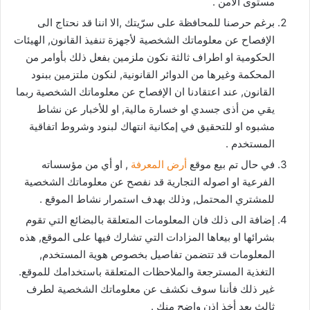
مستوى الأمن .
برغم حرصنا للمحافظة على سرّيتك ,الا اننا قد نحتاج الى
الإفصاح عن معلوماتك الشخصية لأجهزة تنفيذ القانون, الهيئات
الحكومية او اطراف ثالثة نكون ملزمين بفعل ذلك بأوامر من
المحكمة وغيرها من الدوائر القانونية, لنكون ملتزمين ببنود
القانون, عند اعتقادنا ان الإفصاح عن معلوماتك الشخصية ربما
يقي من أذى جسدي او خسارة مالية, او للأخبار عن نشاط
مشبوه او للتحقيق في إمكانية انتهاك لبنود وشروط اتفاقية
المستخدم .
في حال تم بيع موقع
أرض المعرفة
, او أي من مؤسساته
الفرعية او اصوله التجارية قد نفصح عن معلوماتك الشخصية
للمشتري المحتمل, وذلك بهدف استمرار نشاط الموقع .
إضافة الى ذلك فان المعلومات المتعلقة بالبضائع التي تقوم
بشرائها او بيعاها المزادات التي تشارك فيها على الموقع, هذه
المعلومات قد تتضمن تفاصيل بخصوص هوية المستخدم,
التغذية المسترجعة والملاحظات المتعلقة باستخدامك للموقع.
غير ذلك فأننا سوف نكشف عن معلوماتك الشخصية لطرف
ثالث بعد أخذ اذن واضح منك .