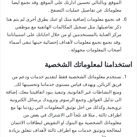
الموقع, وبالتالي تحسين ادارتك على الموقع. وقد نجمع ايضا
معلوماتك عن تفاصيل عمليات التصفح .
قد نجمع معلومات إضافية منك او عنك بطرق أخرى لم يتم هنا
ذكر تفاصيلها, مثل تسجيل المكالمات الهاتفية مع موظفي
مركز العناية بالمستخدمين او من خلال اجاباتك على استبياناتنا
.وقد نجمع نجمع معلومات لأهداف إحصائية حينها تبقى أسماء
أصحاب المعلومات مجهولة .
استخدامنا لمعلوماتك الشخصية
نستخدم معلوماتك الشخصية فقط لتقديم خدمات ودعم من
فريق الزبائن, ويهدف قياس مستوى خدماتنا وتحسينها لك,
ومنع النشاطات غير القانونية, وتنفيذ بنود اتفاقيتنا معك، إضافة
الى تذليل العوائق, وجمع الرسوم, وتزويدك برسائل الكترونية
ترويجية, وكذلك من اجل توثيق المعلومات التي زودتنا بها مع
اطراف ثالثة , مثلا قد نلجأ الى الاشتراك في بعض من
معلوماتك الشخصية مع البنوك او التفويض لبطاقات الائتمان
لمعالجة وتوثيق خدمات مع اطراف ثالثة لأهداف تتعلق بزيادة