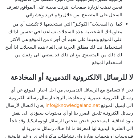
فحين تذهب لزيارة صفحات انترنت معينة على المواقع, تتعرف
السجل على المتصفح من خلال رقم فريد وعشوائي .
كما ان السجلات” الكوكيز” التي نستخدمها لا تكشف أي من
معلوماتك الشخصية. هذه السجلات تساعدنا في تحسين ادائك
على الموقع وتعيننا على تفهم أي أجزاء من الموقع هي الأكثر
استخداما, نت لك مطلق الحرية في الغاء هذه السجلات اذا أتيح
لك ذلك من المتصفح, مع ان ذلك قد يفضي الى وقفك من
استخدام الموقع
لا للرسائل الالكترونية التدميرية أو المخادعة
نحن لا نتسامح مع الرسائل التدميرية, من اجل اخبار الموقع عن أي
رسائل الكترونية تدميرية او مخادعة, الرجاء ارسال رسالة الكترونية
الى ايميل الموقع
info@knowledgeland.net
,فان الاتصال لأرسال
رسائل الكترونية تلحق الضرر بنا او أي محتويات سيؤدي الى نقض
بنود اتفاقية المستخدم. فنحن نفحص الرسائل اوتوماتيكيا, وقد نلجأ
الى الفلترة اليدوية لها لمعرفة ما اذا هناك رسائل تدميرية او
فيروسات او هجمات ضارة واي نشاطات ماكرة أخرى او غير قانونية .