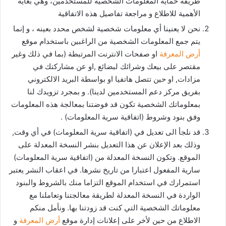
طريقة حماية المعلومات الشخصية للمستخدمين، وهي بغاية
الأهمية للاطلاع و مراجعة تفاصيل هذه الاتفاقية
نحن لا يعنينا أي معلومات شخصية لشخص محدد بعينه ، و إنما
يتم جمع المعلومات الشخصية من الراغبين باستخدام موقع
أرض المعرفة
او صفحات الانترنت المرتبطة (بما في ذلك وغير
مقتصر على بيعك وشرائك لبضائع ,او عن مشاركتك في
مزادات, او حين تتصل هاتفيا او بواسطة البريد الالكتروني
بفريق مركز دعم المستخدمين لدينا). و بمجرد تزويدك لنا
بمعلوماتك الشخصية تكون قد فوضتنا بمعالجة هذه المعلومات
وفق بنود وشروط (اتفاقية سرية المعلومات) .
قد نلجأ الى تعديل في (اتفاقية سرية المعلومات) في أي وقت,
وذلك بعد الإعلان عن هذا التعديل بنشر النسخة المعدلة على
الموقع. وتكون النسخة المعدلة من (اتفاقية سرية المعلومات)
سارية المفعول اعتبارا من تاريخ نشرها. في اعقاب النشر يعتبر
استمرارك في استخدام الموقع التزاما منك بالشروط والبنود
الواردة في النسخة المعدلة لطريقة معالجتنا وتعاملنا مع
معلوماتك الشخصية التي كنت قد زودتنا بها. ونأمل منكم
الاطلاع من حين لأخر على إعلانات إدارة موقع
أرض المعرفة
و