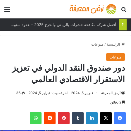
بحث عن
الق
أفضل شركة مكافحة حشرات بالرياض والخرج 2025 – عقود سنوية وحلول فعالة
الرئيسية
/
منوعات
منوعات
دور صندوق النقد الدولي في تعزيز
الاستقرار الاقتصادي العالمي
أرض المعرفة
فبراير 5, 2024
آخر تحديث: فبراير 5, 2024
36
2 دقائق
فيسبوك
‫X
لينكدإن
بينتيريست
واتساب