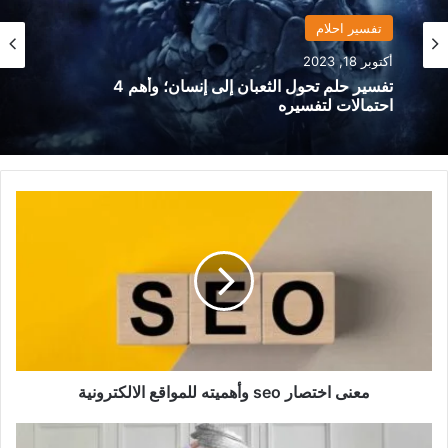
تفسير احلام
منوعات
أكتوبر 18, 2023
سبتمبر 26, 2023
مجلة ماى واى؛ وأشهر 7 من منتجاتها
تفسير حلم تحول الثعبان إلى إنسان؛ وأهم 4
احتمالات لتفسيره
معنى
اختصار
seo
وأهميته
للمواقع
الالكترونية
معنى اختصار seo وأهميته للمواقع الالكترونية
أجمل