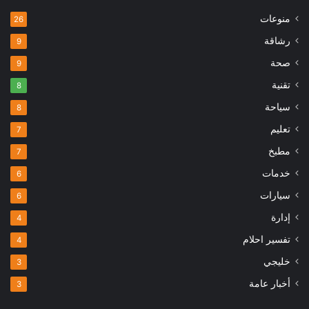
منوعات
26
رشاقة
9
صحة
9
تقنية
8
سياحة
8
تعليم
7
مطبخ
7
خدمات
6
سيارات
6
إدارة
4
تفسير احلام
4
خليجي
3
أخبار عامة
3