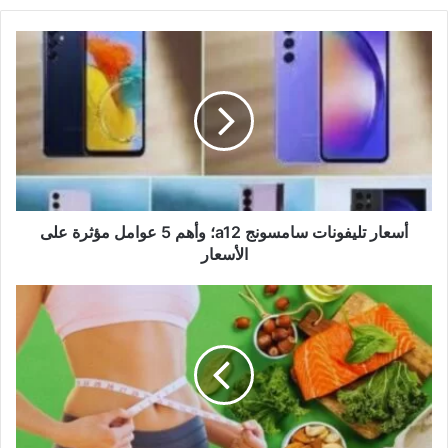
أسعار
تليفونات
سامسونج
a12؛
وأهم
5
عوامل
مؤثرة
على
الأسعار
أسعار تليفونات سامسونج a12؛ وأهم 5 عوامل مؤثرة على
الأسعار
إنقاص
الوزن
بدون
رجيم
في
ثلاث
أيام؛
أهم