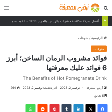
بحث عن
الق
هل يمكن لهاتفك تحمل درجات الحرارة القصوى؟
الرئيسية
/
منوعات
منوعات
فوائد مشروب الرمان الساخن؛ أبرز
6 فوائد عليك معرفتها
The Benefits of Hot Pomegranate Drink
أرض المعرفة
نوفمبر 2, 2023
آخر تحديث: نوفمبر 2, 2023
264
5 دقائق
فيسبوك
‫X
لينكدإن
بينتيريست
واتساب