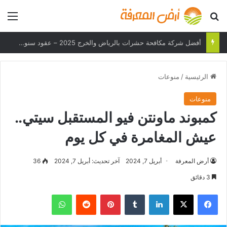
بحث عن
الق
أفضل شركة مكافحة حشرات بالرياض والخرج 2025 – عقود سنوية وحلول فعالة
الرئيسية
/
منوعات
منوعات
كمبوند ماونتن فيو المستقبل سيتي..
عيش المغامرة في كل يوم
أرض المعرفة
أبريل 7, 2024
آخر تحديث: أبريل 7, 2024
36
3 دقائق
فيسبوك
‫X
لينكدإن
بينتيريست
واتساب