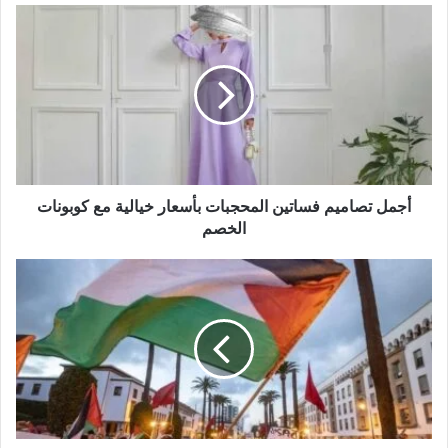
أجمل
تصاميم
علاج الزكام وانسداد الانف للاطفال؛ أهم 8 نصائح
لعلاج الزكام
فساتين
المحجبات
بأسعار
خيالية
مع
كوبونات
الخصم
أجمل تصاميم فساتين المحجبات بأسعار خيالية مع كوبونات
الخصم
ما
هي
أبرز
الأحداث
التي
هزت
العالم
العربي
في