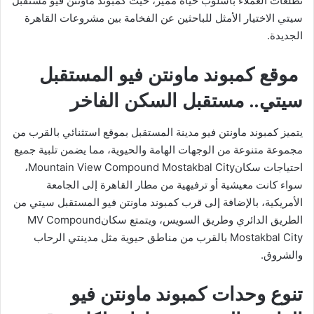
تطلعات العملاء بأسلوب حياة مميز، حيث كمبوند ماونتن فيو مستقبل
سيتي الاختيار الأمثل للباحثين عن الفخامة بين مشروعات القاهرة
الجديدة.
موقع كمبوند ماونتن فيو المستقبل
سيتي.. مستقبل السكن الفاخر
يتميز كمبوند ماونتن فيو مدينة المستقبل بموقع استثنائي بالقرب من
مجموعة متنوعة من الوجهات الهامة والحيوية، مما يضمن تلبية جميع
احتياجات سكانMountain View Compound Mostakbal City،
سواء كانت معيشية أو ترفيهية من مطار القاهرة إلى الجامعة
الأمريكية، بالإضافة إلى قرب كمبوند ماونتن فيو المستقبل سيتي من
الطريق الدائري وطريق السويس، ويتمتع سكانMV Compound
Mostakbal City بالقرب من مناطق حيوية مثل مدينتي الرحاب
والشروق.
تنوع وحدات كمبوند ماونتن فيو