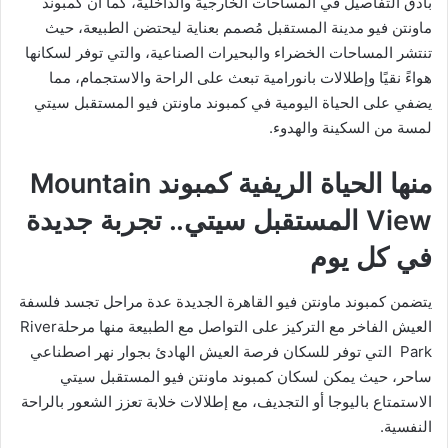
بأدق التفاصيل في المساحات الخارجية والداخلية، كما أن كمبوند
ماونتن فيو مدينة المستقبل مُصمم بعناية ليحتضن الطبيعة، حيث
تنتشر المساحات الخضراء والبحيرات الصناعية، والتي توفر لسكانها
هواءً نقيًا وإطلالات بانورامية تبعث على الراحة والاستجمام، مما
يضفي على الحياة اليومية في كمبوند ماونتن فيو المستقبل سيتي
لمسة من السكينة والهدوء.
منها الحياة الريفية كمبوند Mountain
View المستقبل سيتي.. تجربة جديدة
في كل يوم
يتضمن كمبوند ماونتن فيو القاهرة الجديدة عدة مراحل تجسد فلسفة
العيش الفاخر مع التركيز على التواصل مع الطبيعة منها مرحلةRiver
Park التي توفر للسكان فرصة العيش الهادئ بجوار نهر اصطناعي
ساحر، حيث يمكن لسكان كمبوند ماونتن فيو المستقبل سيتي
الاستمتاع باليوجا أو التجديف، مع إطلالات خلابة تعزز الشعور بالراحة
النفسية.