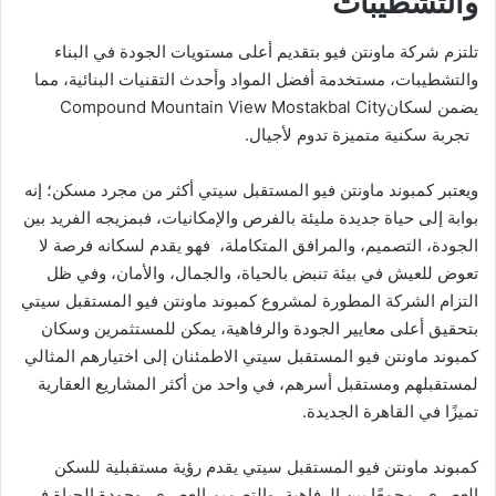
والتشطيبات
تلتزم شركة ماونتن فيو بتقديم أعلى مستويات الجودة في البناء
والتشطيبات، مستخدمة أفضل المواد وأحدث التقنيات البنائية، مما
يضمن لسكانCompound Mountain View Mostakbal City
تجربة سكنية متميزة تدوم لأجيال.
ويعتبر كمبوند ماونتن فيو المستقبل سيتي أكثر من مجرد مسكن؛ إنه
بوابة إلى حياة جديدة مليئة بالفرص والإمكانيات، فبمزيجه الفريد بين
الجودة، التصميم، والمرافق المتكاملة، فهو يقدم لسكانه فرصة لا
تعوض للعيش في بيئة تنبض بالحياة، والجمال، والأمان، وفي ظل
التزام الشركة المطورة لمشروع كمبوند ماونتن فيو المستقبل سيتي
بتحقيق أعلى معايير الجودة والرفاهية، يمكن للمستثمرين وسكان
كمبوند ماونتن فيو المستقبل سيتي الاطمئنان إلى اختيارهم المثالي
لمستقبلهم ومستقبل أسرهم، في واحد من أكثر المشاريع العقارية
تميزًا في القاهرة الجديدة.
كمبوند ماونتن فيو المستقبل سيتي يقدم رؤية مستقبلية للسكن
العصري، مجمعًا بين الرفاهية، والتصميم العصري، وجودة الحياة في