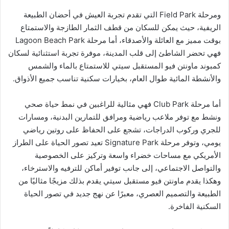
ومرحلة Field Park التي تقدم تجربة العيش في أحضان الطبيعة
الريفية، حيث يمكن للسكان من قطف الثمار الطازجة والاستمتاع
بوقت مميز مع العائلة والأصدقاء، أما مرحلة Lagoon Beach Park
فهي تحضر الشاطئ إلى قلب المدينة، موفرة تجربة استثنائية لسكان
كمبوند ماونتن فيو المستقبل سيتي للاستمتاع بالماء والشمس
والأنشطة المائية طوال العام، بخيارات سكنية تناسب جميع الأذواق.
أما مرحلة Club Park فهي مثالية للراغبين في نمط حياة صحي
ونشط مع توفر ملاعب رياضية ومرافق للتمارين البدنية، ومسارات
للجري وركوب الدراجات، تشجع على الحفاظ على روتين رياضي
يومي، وتوفر مرحلة Signature Park تعيد تصور الحياة على الطراز
الأمريكي مع مساحات خضراء واسعة وتركيز على الخصوصية
والتواصل الاجتماعي، إلى جانب توفير أماكن للترفيه والاسترخاء،
وهكذا يقدم ماونتن فيو مستقبل سيتي يقدم بذلك مزيجًا مثاليًا من
الطبيعة والتصميم العصري، معبرًا عن نهج جديد في تصور الحياة
السكنية الفاخرة.