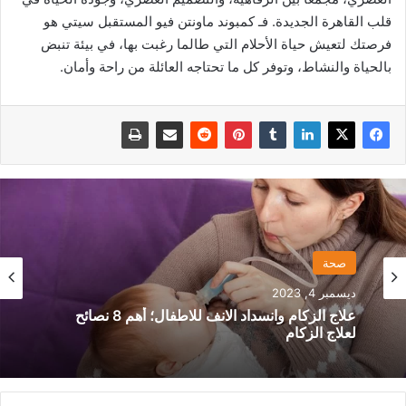
قلب القاهرة الجديدة. فـ كمبوند ماونتن فيو المستقبل سيتي هو
فرصتك لتعيش حياة الأحلام التي طالما رغبت بها، في بيئة تنبض
بالحياة والنشاط، وتوفر كل ما تحتاجه العائلة من راحة وأمان.
مطبخ
صحة
ديسمبر 27, 2023
كنافة نابلسية بالمنزل؛ وأشهر 8 طرق لعملها
ديسمبر 4, 2023