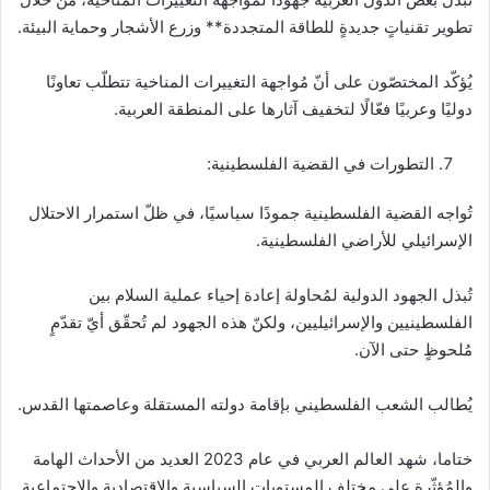
تطوير تقنياتٍ جديدةٍ للطاقة المتجددة** وزرع الأشجار وحماية البيئة.
يُؤكّد المختصّون على أنّ مُواجهة التغييرات المناخية تتطلّب تعاونًا
دوليًا وعربيًا فعّالًا لتخفيف آثارها على المنطقة العربية.
التطورات في القضية الفلسطينية:
تُواجه القضية الفلسطينية جمودًا سياسيًا، في ظلّ استمرار الاحتلال
الإسرائيلي للأراضي الفلسطينية.
تُبذل الجهود الدولية لمُحاولة إعادة إحياء عملية السلام بين
الفلسطينيين والإسرائيليين، ولكنّ هذه الجهود لم تُحقّق أيّ تقدّمٍ
مُلحوظٍ حتى الآن.
يُطالب الشعب الفلسطيني بإقامة دولته المستقلة وعاصمتها القدس.
ختاما، شهد العالم العربي في عام 2023 العديد من الأحداث الهامة
والمُؤثّرة على مختلف المستويات السياسية والاقتصادية والاجتماعية