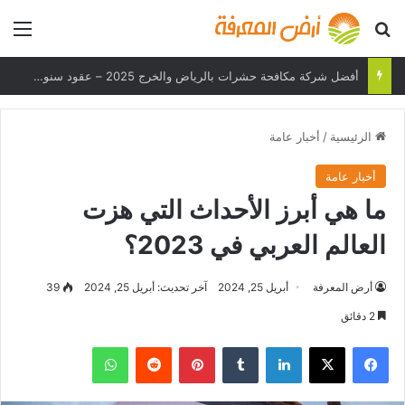
بحث عن
الق
أفضل شركة مكافحة حشرات بالرياض والخرج 2025 – عقود سنوية وحلول فعالة
الرئيسية
/
أخبار عامة
أخبار عامة
ما هي أبرز الأحداث التي هزت
العالم العربي في 2023؟
أرض المعرفة
أبريل 25, 2024
آخر تحديث: أبريل 25, 2024
39
2 دقائق
فيسبوك
‫X
لينكدإن
بينتيريست
واتساب