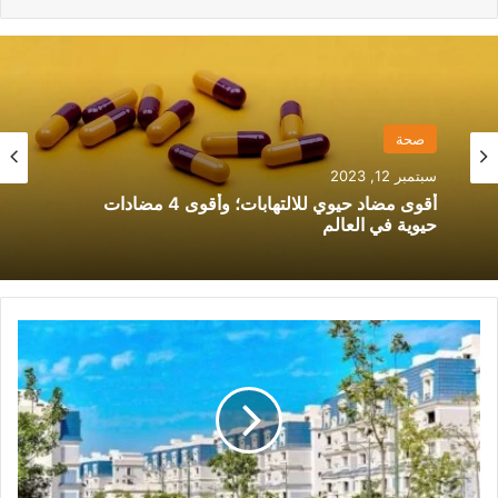
مطبخ
صحة
سبتمبر 6, 2023
سبتمبر 12, 2023
طريقة تخليل الزيتون الأخضر مع الليمون والفلفل؛
وأهم 6 طرق له
أقوى مضاد حيوي للالتهابات؛ وأقوى 4 مضادات
كمبوند
حيوية في العالم
ماونتن
فيو
المستقبل
سيتي..
عيش
المغامرة
في