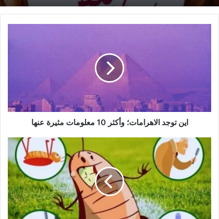
اين
توجد
الاهرامات؛
وأكثر
10
معلومات
مثيرة
عنها
اين توجد الاهرامات؛ وأكثر 10 معلومات مثيرة عنها
معالجة
الصراصير
في
المنزل؛
وأفضل
8
طرق
تساعدك