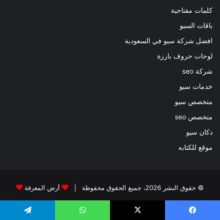
كلمات مفتاحية
باقات السيو
افضل شركة سيو في السعودية
لوحات حروف بارزة
شركة seo
خدمات سيو
متخصص سيو
متخصص seo
دكان سيو
موقع للكتابه
© حقوق النشر 2026، جميع الحقوق محفوظة |
أرض المعرفة
الرئيسية
سياسة الخصوصية
اتصل بنا
من نحن
يسبوك
‫X
واتساب
تيلقرام