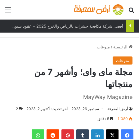
بحث عن
الق
هل يمكن لهاتفك تحمل درجات الحرارة القصوى؟
الرئيسية
/
منوعات
منوعات
مجلة ماى واى؛ وأشهر 7 من
منتجاتها
MayWay Magazine
أرض المعرفة
سبتمبر 26, 2023
آخر تحديث: أكتوبر 2, 2023
2
1٬080
5 دقائق
فيسبوك
‫X
لينكدإن
بينتيريست
واتساب