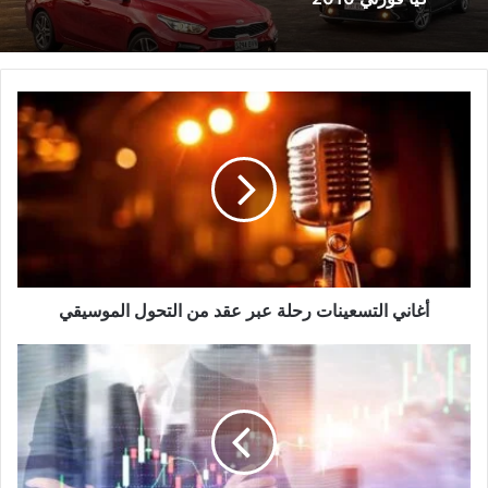
كيا فورتي 2010
أغاني
رقم الهاتف المصرفي الراجحي؛ وأهم 5 خطوات
التسعينات
للتسجيل في المصرف
رحلة
عبر
عقد
من
التحول
الموسيقي
أغاني التسعينات رحلة عبر عقد من التحول الموسيقي
ما
هو
مؤشر
فوتسي
وأهميته
في