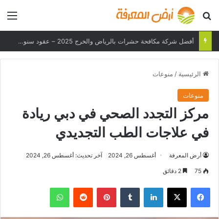
بحث عن
الق
أفضل شركة مكافحة حشرات بالرياض والخرج 2025 – عقود سنوية وحلول فعالة
الرئيسية
/
منوعات
منوعات
مركز التجدد الصحي في دبي ريادة
في علاجات الطب التجديدي
أرض المعرفة
أغسطس 26, 2024
آخر تحديث: أغسطس 26, 2024
75
2 دقائق
فيسبوك
‫X
لينكدإن
بينتيريست
واتساب