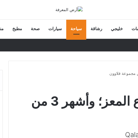
ات
خليجي
رشاقة
سياحة
سيارات
صحة
مطبخ
من
مسجد قلاوون بشارع المعز؛ وأشهر 3 من
Qal