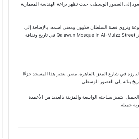
وتعود إلى العصور الوسطى، حيث تظهر براعة الهندسة المعمارية
عة وتروي قصة السلطان قلاوون ومعنى اسمه، بالإضافة إلى
دور بيمارستان قلاوون وأيضا مسجد قلاوون بشارع المعز Qalawun Mosque in Al-Muizz Street في تاريخ وثقافة
بارزة في شارع المعز بالقاهرة، مصر. يعتبر هذا المسجد جزءًا
اريخ بنائه إلى العصور الوسطى.
لجميل. يتميز بساحته الواسعة والمزينة بالعديد من الأعمدة
ية جميلة.
ز