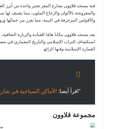
قبة مسجد قلاوون بشارع المعز تعتبر واحدة من أبرز الع
والمفروشة بالألوان والزجاج الملون، مما يضيف لها سحرً
والأقواس المزخرفة في البنية، مما يعزز من جمالها ورون
يعد مسجد قلاوون مكانا هامًا للعبادة والزيارة الثقافي
استكشاف التراث الإسلامي والتاريخ المعماري في مصر.
العمارة الإسلامية وفنها الرائع.
“اقرأ أيضا:
الأماكن السياحية في شارع المعز؛ أبرز 4 
مجموعة قلاوون