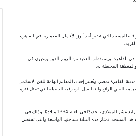
بة المسجد التي تعتبر أحد أبرز الأعمال المعمارية في القاهرة
لفريد.
فية في القاهرة، ويستقطب العديد من الزوار الذين يرغبون في
المنطقة المحيطة به.
دينة القاهرة بمصر، ويُعتبر إحدى المعالم الهامة للفن الإسلامي
يمه الفني الرائع والتفاصيل الزخرفية الجميلة التي تمثل فترة
يعود تاريخ بناء مسجد قلاوون بشارع المعز إلى القرن الرابع عشر الميلادي، تحديدًا في العام 1364 ميلاديًا، وذلك في
هذا المسجد. تمتاز هذه البناية بساحتها الواسعة والتي تحتضن