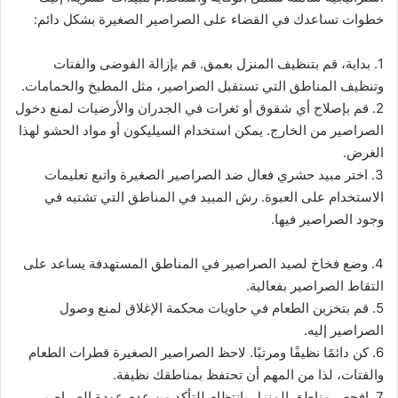
خطوات تساعدك في القضاء على الصراصير الصغيرة بشكل دائم:
1. بداية، قم بتنظيف المنزل بعمق. قم بإزالة الفوضى والفتات
وتنظيف المناطق التي تستقبل الصراصير، مثل المطبخ والحمامات.
2. قم بإصلاح أي شقوق أو ثغرات في الجدران والأرضيات لمنع دخول
الصراصير من الخارج. يمكن استخدام السيليكون أو مواد الحشو لهذا
الغرض.
3. اختر مبيد حشري فعال ضد الصراصير الصغيرة واتبع تعليمات
الاستخدام على العبوة. رش المبيد في المناطق التي تشتبه في
وجود الصراصير فيها.
4. وضع فخاخ لصيد الصراصير في المناطق المستهدفة يساعد على
التقاط الصراصير بفعالية.
5. قم بتخزين الطعام في حاويات محكمة الإغلاق لمنع وصول
الصراصير إليه.
6. كن دائمًا نظيفًا ومرتبًا. لاحظ الصراصير الصغيرة قطرات الطعام
والفتات، لذا من المهم أن تحتفظ بمناطقك نظيفة.
7. افحص مناطق المنزل بانتظام للتأكد من عدم عودة الصراصير.