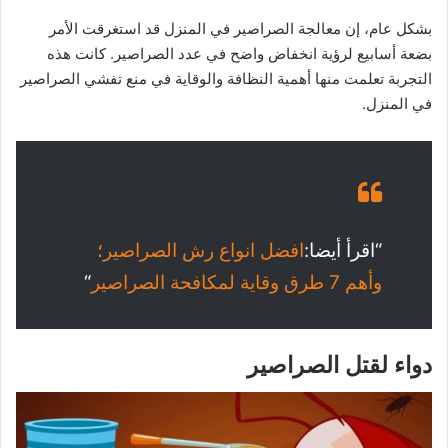
بشكل عام، إن معالجة الصراصير في المنزل قد استغرقت الأمر
بضعة أسابيع لرؤية انخفاض واضح في عدد الصراصير. كانت هذه
التجربة تعلمت منها أهمية النظافة والوقاية في منع تفشي الصراصير
في المنزل.
“اقرأ أيضا:
افضل انواع رش الصراصير؛
وأهم 7 طرق وقاية لمكافحة الصراصير
“
دواء لقتل الصراصير