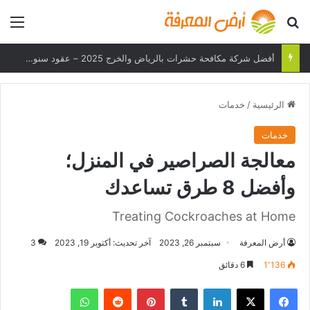
بحث عن
الق
هل يمكن لهاتفك تحمل درجات الحرارة القصوى؟
الرئيسية
/
خدمات
خدمات
معالجة الصراصير في المنزل؛
وأفضل 8 طرق تساعدك
Treating Cockroaches at Home
أرض المعرفة
سبتمبر 26, 2023
آخر تحديث: أكتوبر 19, 2023
3
1٬136
6 دقائق
فيسبوك
‫X
لينكدإن
بينتيريست
واتساب