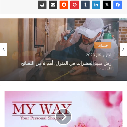
خدمات
أكتوبر 1, 2023
افضل انواع رش الصراصير؛ وأهم 7 طرق وقاية
لمكافحة الصراصير
مجلة
ماى
واى؛
وأشهر
7
من