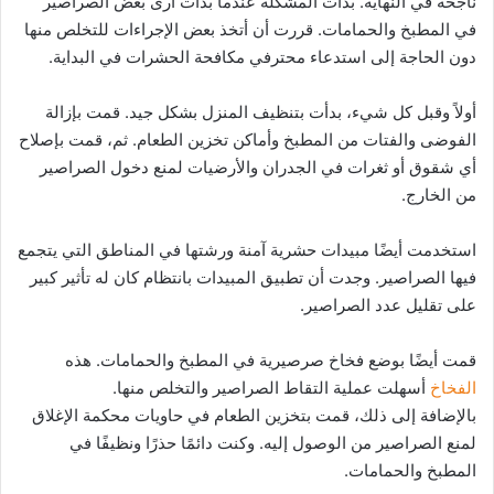
ناجحة في النهاية. بدأت المشكلة عندما بدأت أرى بعض الصراصير
في المطبخ والحمامات. قررت أن أتخذ بعض الإجراءات للتخلص منها
دون الحاجة إلى استدعاء محترفي مكافحة الحشرات في البداية.
أولاً وقبل كل شيء، بدأت بتنظيف المنزل بشكل جيد. قمت بإزالة
الفوضى والفتات من المطبخ وأماكن تخزين الطعام. ثم، قمت بإصلاح
أي شقوق أو ثغرات في الجدران والأرضيات لمنع دخول الصراصير
من الخارج.
استخدمت أيضًا مبيدات حشرية آمنة ورشتها في المناطق التي يتجمع
فيها الصراصير. وجدت أن تطبيق المبيدات بانتظام كان له تأثير كبير
على تقليل عدد الصراصير.
قمت أيضًا بوضع فخاخ صرصيرية في المطبخ والحمامات. هذه
الفخاخ
أسهلت عملية التقاط الصراصير والتخلص منها.
بالإضافة إلى ذلك، قمت بتخزين الطعام في حاويات محكمة الإغلاق
لمنع الصراصير من الوصول إليه. وكنت دائمًا حذرًا ونظيفًا في
المطبخ والحمامات.