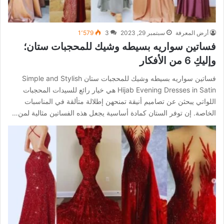
أرض المعرفة
سبتمبر 29, 2023
3
1٬579
فساتين سواريه بسيطه وشيك للمحجبات ستان؛
وإليكِ 6 من الأفكار
فساتين سواريه بسيطه وشيك للمحجبات ستان Simple and Stylish
Hijab Evening Dresses in Satin هي خيار رائع للسيدات المحجبات
اللواتي يبحثن عن تصاميم أنيقة تمنحهن إطلالة متألقة في المناسبات
الخاصة. إن توفر الستان كمادة أساسية يجعل هذه الفساتين مثالية لمن…