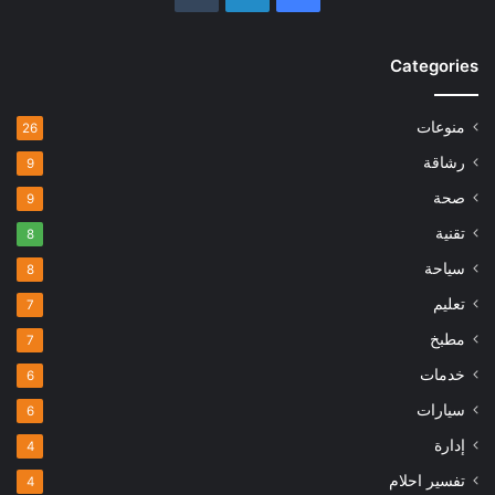
Categories
منوعات
26
رشاقة
9
صحة
9
تقنية
8
سياحة
8
تعليم
7
مطبخ
7
خدمات
6
سيارات
6
إدارة
4
تفسير احلام
4