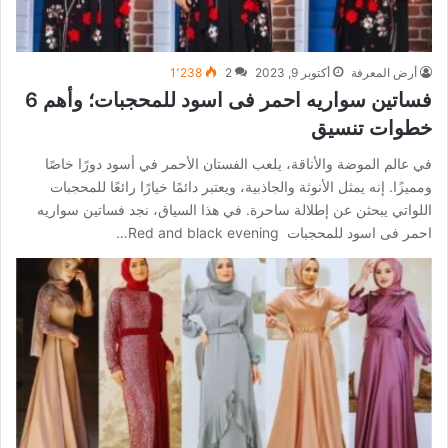
أرض المعرفة
أكتوبر 9, 2023
2
1٬238
فساتين سواريه احمر فى اسود للمحجبات؛ وأهم 6
خطوات تنسيق
في عالم الموضة والأناقة، يلعب الفستان الأحمر في أسود دورًا خاصًا
ومميزًا. إنه يمثل الأنوثة والجاذبية، ويعتبر دائمًا خيارًا رائعًا للمحجبات
اللواتي يبحثن عن إطلالة ساحرة. في هذا السياق، نجد فساتين سواريه
احمر فى اسود للمحجبات Red and black evening…