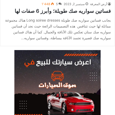
أرض المعرفة
سبتمبر 2, 2023
5
1٬448
فساتين سواريه صك طويلة؛ وأبرز 6 صفات لها
بجانب فساتين سواريه صك طويلة Long soiree dresses هناك مجموعة
مماثلة لها حيث تتنافس هذه التصميمات الرائعة حيث نجد أن فساتين
سواريه صك ستان تعكس تلك الأناقة والجمال. كما أن هناك فساتين
سواريه صك قصيرة تجسد الأناقة ببساطة، وفساتين سواريه…