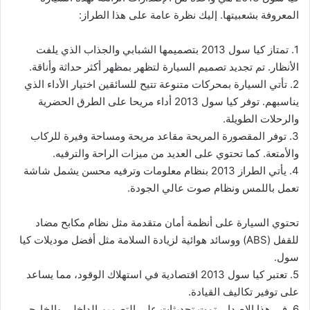
المعروفة بشعبيتها. إليك نظرة عامة على هذا الطراز:
1. تمتاز كيا سول 2013 بتصميمها الشبابي والجذاب الذي يلفت
الأنظار. تم تجديد تصميم السيارة لتظهر بمظهر أكثر حداثة وأناقة.
2. تأتي السيارة بمحركات متنوعة تتيح للسائقين اختيار الأداء الذي
يناسبهم. توفر كيا سول 2013 أداء مريحا على الطرق الحضرية
والرحلات الطويلة.
3. توفر المقصورة المريحة مقاعد مريحة ومساحة وفيرة للركاب
والأمتعة. كما تحتوي على العديد من ميزات الراحة والترفيه.
4. يأتي الطراز 2013 بنظام معلومات وترفيه محسن يشمل شاشة
تعمل باللمس ونظام صوت عالي الجودة.
تحتوي السيارة على أنظمة أمان متقدمة مثل نظام مكابح مضاد
للقفل (ABS) ووسائد هوائية لزيادة السلامة مثل أفضل موديلات كيا
سول.
5. تعتبر كيا سول 2013 اقتصادية في استهلاك الوقود، مما يساعد
على توفير تكاليف القيادة.
6. في هذا الإصدار، تمت تحديثات على التصميم الداخلي والخارجي