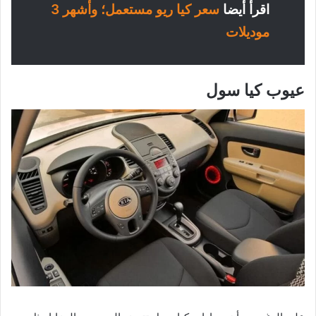
اقرأ أيضا
سعر كيا ريو مستعمل؛ وأشهر 3
موديلات
عيوب كيا سول