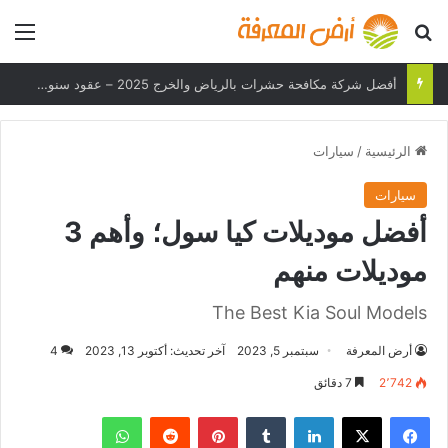
بحث عن
الق
هل يمكن لهاتفك تحمل درجات الحرارة القصوى؟
الرئيسية
/
سيارات
سيارات
أفضل موديلات كيا سول؛ وأهم 3
موديلات منهم
The Best Kia Soul Models
أرض المعرفة
سبتمبر 5, 2023
آخر تحديث: أكتوبر 13, 2023
4
2٬742
7 دقائق
فيسبوك
‫X
لينكدإن
بينتيريست
واتساب