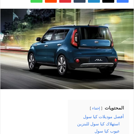
المحتويات
إخفاء
أفضل موديلات كيا سول
استهلاك كيا سول للبنزين
عيوب كيا سول