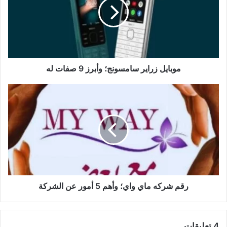
وأبرز
9
صفات
له
موبايل زراير سامسونج؛ وأبرز 9 صفات له
رقم
شركه
ماي
واي؛
وأهم
5
أمور
عن
الشركة
رقم شركه ماي واي؛ وأهم 5 أمور عن الشركة
‫4 تعليقات