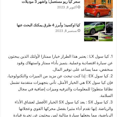
سعر كيا ريو مستعمل؛ وأشهر 3 موديلات
أكتوبر 8, 2023
كيا اوكسيد؛ وأبرز 4 طرق يمكنك البحث عنها
سبتمبر 8, 2023
1. كيا سول LX : يعتبر هذا الطراز خيارا ممتازا لأولئك الذين يبحثون
عن سيارة اقتصادية وعملية. يتميز بأداء ممتاز واستهلاك وقود
منخفض، مما يساعد على توفير المال.
2. كيا سول EX : إذا كنت تبحث عن مزيد من الميزات والتكنولوجيا،
فإن كيا سول EX هي الخيار الأمثل. تأتي بتجهيزات متقدمة تشمل
نظامًا متطورًا للمعلومات والترفيه وميزات إضافية في مجال
السلامة.
3. كيا سول SX : يعد كيا سول SX الخيار الأفضل لعشاق الأداء
والرياضة. إنها تقدم أداء مثيرا بفضل محركها القوي وعجلاتها
الرياضية، مما يجعلها سيارة مثالية لمن يبحثون عن تجربة قيادة