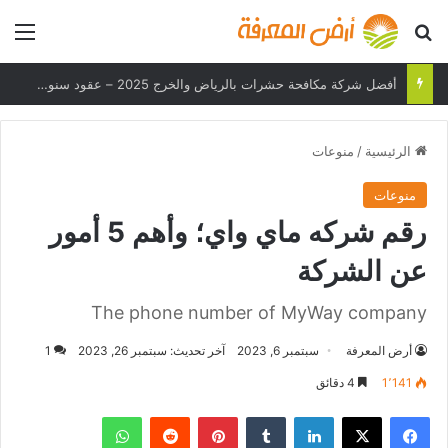
بحث عن
الق
هل يمكن لهاتفك تحمل درجات الحرارة القصوى؟
الرئيسية
/
منوعات
منوعات
رقم شركه ماي واي؛ وأهم 5 أمور
عن الشركة
The phone number of MyWay company
أرض المعرفة
سبتمبر 6, 2023
آخر تحديث: سبتمبر 26, 2023
1
1٬141
4 دقائق
فيسبوك
‫X
لينكدإن
بينتيريست
واتساب