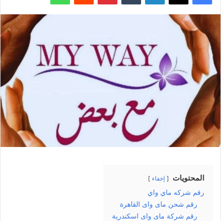
المحتويات
إخفاء
رقم شركه ماي واي
رقم شحن ماى واى القاهرة
رقم شركة ماى واى اسكندرية