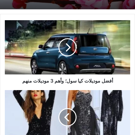
أفضل
موديلات
كيا
سول؛
وأهم
3
موديلات
منهم
أفضل موديلات كيا سول؛ وأهم 3 موديلات منهم
فساتين
قشر
السمك
اسود؛
وأهم
6
نصائح